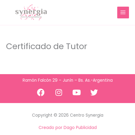
Ir
MAIN
al
MENU
contenido
Certificado de Tutor
Ramón Falcón 29 – Junín – Bs. As.-Argentina
F
I
Y
T
a
n
o
w
c
s
u
i
e
t
t
t
Copyright © 2026 Centro Synergia
b
a
u
t
o
g
b
e
Creado por Dago Publicidad