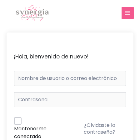
Ir
MAIN
al
MENU
contenido
¡Hola, bienvenido de nuevo!
¿Olvidaste la
Mantenerme
contraseña?
conectado