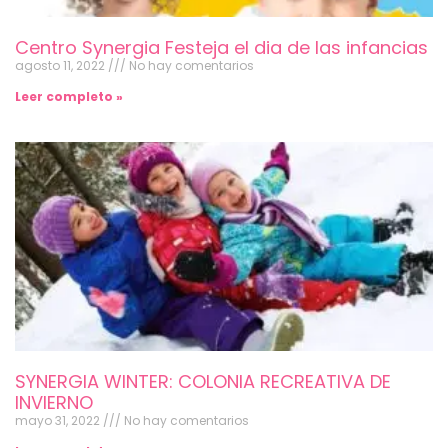
Centro Synergia Festeja el dia de las infancias
agosto 11, 2022
No hay comentarios
Leer completo »
SYNERGIA WINTER: COLONIA RECREATIVA DE
INVIERNO
mayo 31, 2022
No hay comentarios